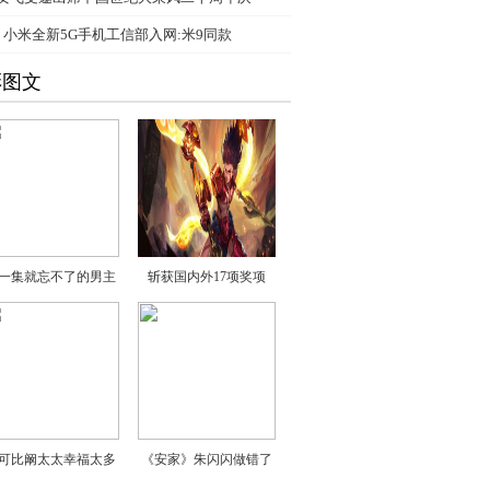
、
小米全新5G手机工信部入网:米9同款
彩图文
一集就忘不了的男主
斩获国内外17项奖项
可比阚太太幸福太多
《安家》朱闪闪做错了