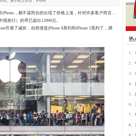
元。新手机上市后，iPhone
款新iPhone，都不谋而合的出現了价格上涨，针对许多客户而言，
国发行）的早已超出12000元。
ne开展了减价，自然便是iPhone 8系列和iPhone 5系列了，调
热
1、
2、
3、
4、
5、
6、
7、
8、
9、