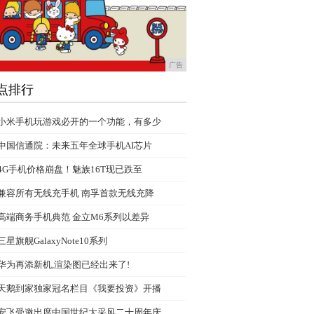
广告
点排行
小米手机玩游戏必开的一个功能，有多少
中国信通院：未来五年全球手机AI芯片
4G手机价格崩盘！魅族16T现已跌至
兼容所有无线充手机 南孚首款无线充降
高端商务手机典范 金立M6系列以差异
三星旗舰GalaxyNote10系列
华为再添新机,渲染图已经出来了!
天鹅到家独家冠名栏目《我要投资》开播
安飞受邀出席中国世纪大采风二十周年庆