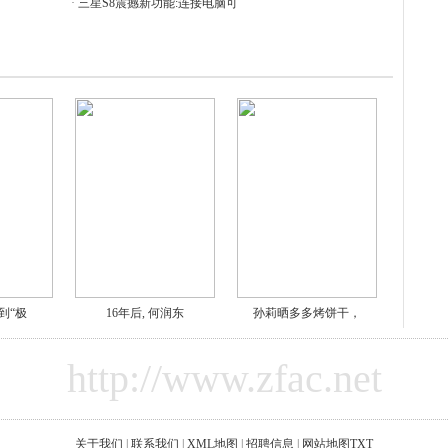
·
三星S8震撼新功能:连接电脑可
到“极
16年后, 何润东
孙莉晒多多烤饼干，
http://www.zfac.net
关于我们
|
联系我们
|
XML地图
|
招聘信息
|
网站地图
TXT