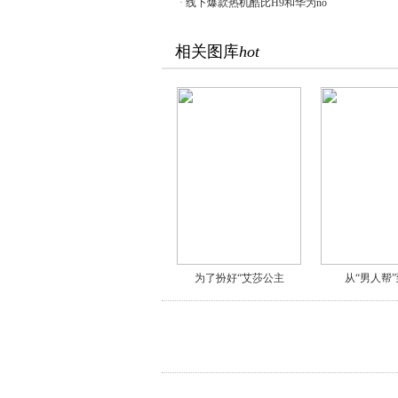
·
线下爆款热机酷比H9和华为no
相关图库
hot
为了扮好“艾莎公主
从“男人帮”