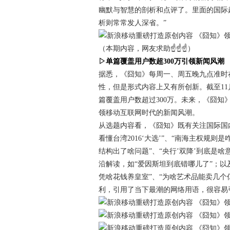
幽默与智慧的剖析和点评了。里面的国际
析则常常发人深省。”
（本期内容，网友求助☝☝☝）
▷单篇覆盖用户数超300万引领新闻风潮
据悉，《囧知》每周一、周五晚九点准时
性，但是形式内容上又有所创新。截至11
篇覆盖用户数超过300万。未来，《囧
领移动互联网时代的新闻风潮。
从选题内容看，《囧知》既有关注国际国内
看懂台湾2016‘大选’”、“南海主权规
结构出了啥问题”、“央行’双降’到底是
沿解读，如“爱因斯坦到底错哪儿了”；以
凭啥花钱养皇室”、“为啥艺术品能卖几
利，引用了当下最潮的网络用语，很容易