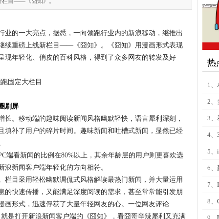
新栏目——《囧知》。
行业的一大亮点，据悉，一向领跑行业内的新浪移动，继推出
继续重磅上线新栏目——《囧知》。《囧知》用漫画形式表现
呈现年轻化、俏皮的百科风格，得到了众多网友的转发及好
热
1、
2、
圈刷屏
3、
增长。移动端的趣味阅读新闻风格幽默轻快，语言犀利深刻，
且填补了用户的碎片时间。趣味新闻和吐槽式新闻，显然已经
4、
。
5、
PC端看新闻的比例在80%以上，其余年龄层的用户则更喜欢选
新浪新闻客户端年轻化的方向相符。
6、
。栏目采用轻松幽默调侃式风格解读最热门新闻，并大量运用
7、
息的快速传播，又能满足深度阅读的需求，甚至常常能引发朋
8、
漫画形式，迅速俘获了大量年轻网友的心。一位网友评论
，就是打开新浪新闻客户端的《囧知》，看囧哥辛辣犀利又充满
9、