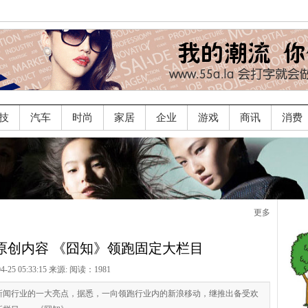
技
汽车
时尚
家居
企业
游戏
商讯
消费
更多
原创内容 《囧知》领跑固定大栏目
04-25 05:33:15 来源:
阅读：1981
新闻行业的一大亮点，据悉，一向领跑行业内的新浪移动，继推出备受欢