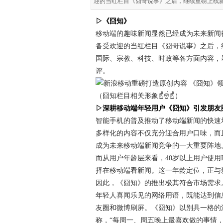
迎的当红栏目《囧哥说事》之后，继续重磅上线
▷《囧知》
移动端的趣味新闻显然已经成为未来新闻
备受欢迎的当红栏目《囧哥说事》之后，
国际、宗教、科技、时政等各方面内容，
评。
（囧知栏目相关形象☝☝☝）
▷深耕移动端年轻用户《囧知》引发朋友
智能手机的普及推动了移动端新闻的快速
多样化的内容不仅充分迎合用户口味，而
成为未来移动端新闻竞争的一大重要阵地
而从用户年龄层来看，40岁以上用户使用
择在移动端看新闻。这一年龄定位，正与
因此，《囧知》的推出极其符合市场需求
年轻人喜闻乐见的网络用语，既能达到信
友圈和微博刷屏。《囧知》以别具一格的
称，“每周一、周五晚上最喜欢做的事情