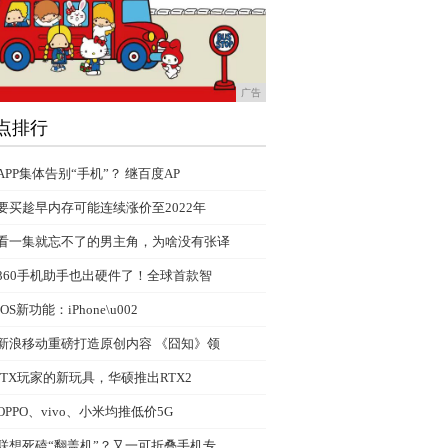
广告
点排行
APP集体告别“手机”？ 继百度AP
要买趁早内存可能连续涨价至2022年
看一集就忘不了的男主角，为啥没有张译
360手机助手也出硬件了！全球首款智
iOS新功能：iPhone\u002
新浪移动重磅打造原创内容 《囧知》领
ITX玩家的新玩具，华硕推出RTX2
OPPO、vivo、小米均推低价5G
联想死磕“翻盖机”？又一可折叠手机专