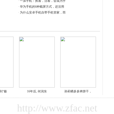
·
一加手机：执着，活着，会成为手
·
华为手机的6种截屏方式，还没用
·
为什么安卓手机自带手机管家，而
到“极
16年后, 何润东
孙莉晒多多烤饼干，
http://www.zfac.net