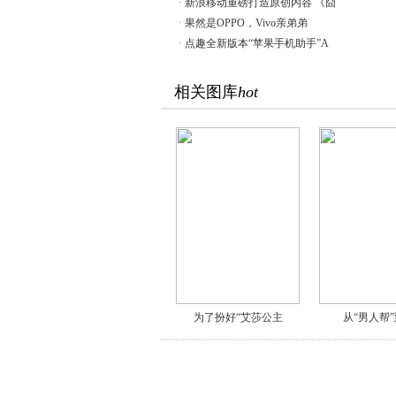
·
新浪移动重磅打造原创内容 《囧
·
果然是OPPO，Vivo亲弟弟
·
点趣全新版本“苹果手机助手”A
相关图库
hot
为了扮好“艾莎公主
从“男人帮”