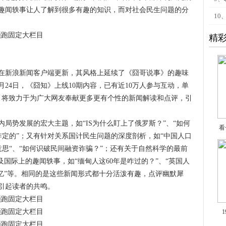
趣闻轶事让人了解到很多有趣的知识，而对社会民生问题的分
10
精
在新浪新闻客户端更新，其风格上延续了《囧哥说事》的趣味
月24日，《囧知》上线10期内容，已有近10万人参与互动，单
知》将致力于为广大网友奉献更多更有个性的新闻解读和点评，引
局势发展的宏大主题，如“IS为什么盯上了俄罗斯？”、“如何
看
则是咋定的”；又有针对关系国计民生问题的深度剖析，如“中国人口
啥意思“、“如何识破民间融资诈骗？”；还有关于自然科学的最前
及国际上的趣闻轶事，如“缅甸人这60年是咋过的？”、“英国人
个亿”等。相同的是这些新闻形式都十分活泼有趣，点评幽默犀
引起读者的共鸣。