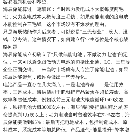
容易看到机会和希望。
海辰储能算过一笔细账：当时风力发电成本大概每度两毛
七，火力发电成本大概每度三毛钱，如果储能电池的度电成
本能控制在三毛钱，这个市场没有不爆发的理由。
只是海辰储能作为后来者，可以说是“三无创业”，没人、没
钱、没办法。这种情况下，如何建立行业生态位是个核心战
略问题。
海辰储能成立初确立了“只做储能电池，不做动力电池”的定
位，一来可以避免跟做动力电池的包括比亚迪、LG、三星等
企业正面交锋。二来当时市场鲜有人专注于储能电池，如果
海辰足够聚焦，或许会做出一些差异化。
电池产品一直存在几大痛点，一是电池寿命，二是使用效
率，三是成本。海辰储能干脆就把产品聚焦在超长寿命、高
效率和超低成本。例如以前三元电池大概能循环1500次左
右，铁锂电池大概3000次左右，海辰储能要把储能电池的寿
命提高到1万次以上；动力电池当时普遍效率在92%左右，海
辰储能要做到95%；最后再把电池成本，包括制造成本、原
料成本、系统成本等加总降低。产品迭代+能量提升+降本增