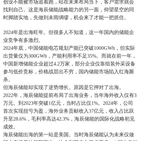
创业不能被市场追着跑，站在未来布局当下，客户需求就会
找到自己。这是海辰储能战略能力的另一面，仰望星空的同
时脚踏实地，先做到未雨绸缪，机会来了才能一把抓住。
2024年是出海旺年。但很多人不知道，这一年国内的储能企
业竞争有多激烈。
2024年底，中国储能电芯规划产能已突破1000GWh，但实际
出货量仅为300GWh，产能利用率不足35%。而就在前一年，
中国新增储能企业超过4.2万家，部分企业仅靠组装外采设备
参与低价竞标，价格战层出不穷，国内储能市场陷入红海厮
杀。
但海辰储能却实现了逆势增长。原因是它押对了出海。
2022年，海辰储能提前布局了出海业务，当年海外收入仅有3
万元。到2023年突破1亿元，当时占比仅1%。2024年，公司
首次实现扭亏为盈，海外业务贡献收入37亿元，收入占比跃
升至28.6%，毛利率高达42.3%，海辰储能的国际化战略初见
成效。
海辰储能出海的第一站是美国。当时海辰储能认为未来仅做