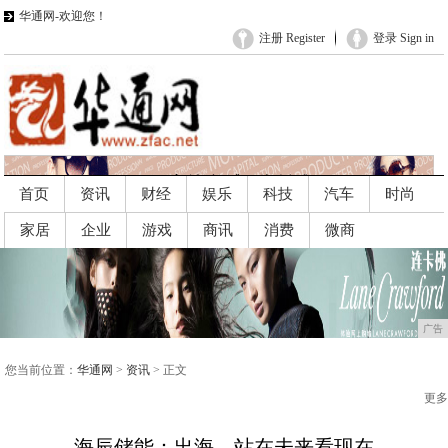
华通网-欢迎您！
注册 Register
登录 Sign in
首页
资讯
财经
娱乐
科技
汽车
时尚
家居
企业
游戏
商讯
消费
微商
广告
广告
您当前位置：
华通网
>
资讯
> 正文
更多
海辰储能：出海，站在未来看现在