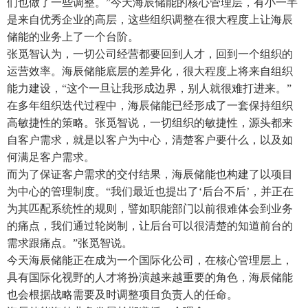
们也做了⼀些调整。”今天海辰储能的核心管理层，有小一半
是来自优秀企业的高层，这些组织调整在很大程度上让海辰
储能的业务上了一个台阶。
张觅智认为，一切公司经营都要回到人才，回到一个组织的
运营效率。海辰储能底层的差异化，很大程度上将来自组织
能力建设，“这个一旦让我形成边界，别人就很难打进来。”
在多年组织迭代过程中，海辰储能已经形成了一套保持组织
高敏捷性的策略。张觅智说，一切组织的敏捷性，源头都来
自客户需求，就是以客户为中心，清楚客户要什么，以及如
何满足客户需求。
而为了保证客户需求的交付结果，海辰储能也构建了以项目
为中心的管理制度。“我们最近也提出了‘后台不后’，并正在
为其匹配系统性的规则，譬如职能部门以前很难体会到业务
的痛点，我们通过轮岗制，让后台可以很清楚的知道前台的
需求跟痛点。”张觅智说。
今天海辰储能正在成为一个国际化公司，在核心管理层上，
具有国际化视野的人才将扮演越来越重要的角色，海辰储能
也会根据战略需要及时调整项目负责人的任命。