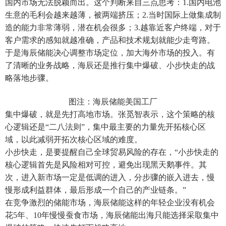
国内市场无法脱颖而出。这个判断来自三点思考：1.国内电池
生意的毛利会越来越薄，被两端挤压；2.当时国际上做集成制
造的能力非常薄弱，潜在机会很多；3.越靠近客户终端，对于
客户需求的感知就越准确，产品和技术规划就能少走弯路。
于是海辰储能决心调整市场定位，加大海外市场的投入。有
了清晰的业务战略，海辰还是推行集中爆破、小步快走的战
略落地步骤。
图注：海辰储能美国工厂
集中爆破，就是先打高地市场。张觅智表示，这个策略的核
心逻辑还是“二八法则”，集中最主要的力量先开拓核心区
域，以此减弱开拓次核心区域的难度。
小步快走，是要提醒自己全球贸易风险的存在，“小步快走的
核心逻辑首先是风险相对可控，避免出现黑天鹅事件。其
次，进入新市场一定是低调的进入，分步骤的嵌入进去，慢
慢形成利益群体，最后形成一个自己的产业链条。”
在竞争激烈的储能市场，海辰储能这样的年轻企业没有机会
花5年、10年慢慢蚕食市场，海辰储能出海只能选择采取集中