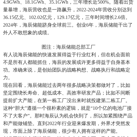
4.9GWh、18.1GWh、35.1GWh，三年增长近500%。随着出货
量暴增，海辰营收也是一路飙升，2022-2024年营收分别达到
36.15亿元、102.02亿元，129.17亿元，三年时间增长2.6倍。
2024年，海辰储能跻身全球前三。创业6年，海辰储能干出了
外人不敢想象的成绩。
图注：海辰储能总部工厂
有人说海辰储能的快速发展得益于行业红利，但在机会面前
不是所有人都能抓住，海辰的发展或许更多得益于自身基本
功。准确来说，是创始团队的战略构想、战略执行和战略定
力。
现在回看，海辰储能过去两年很多战略决策都做对了，比如
坚定围绕长寿命、超低成本、高效率研发产品；比如不间断
提前扩大产能，在第一栋工厂没出来时就投建第二栋工厂。
这种“胆大”遵循一个很朴素的逻辑，就是“10个亿的电池厂接
不了大客户”。那时海辰认为机会快到了，所以加紧围绕产品
和产能做铺垫。直到2022年行业迎来爆发期，外界才突然发
现，市面上除了海辰储能，很少有人拥有这样的产能。