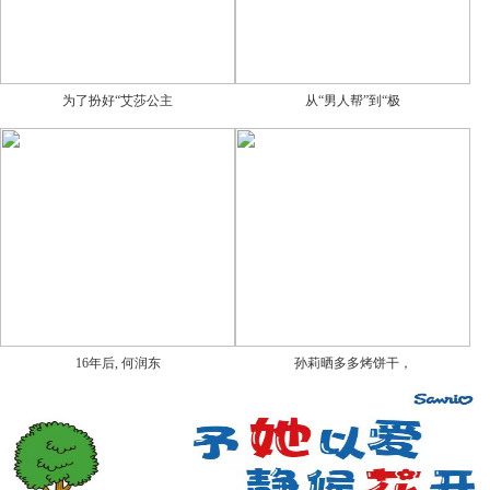
为了扮好“艾莎公主
从“男人帮”到“极
16年后, 何润东
孙莉晒多多烤饼干，