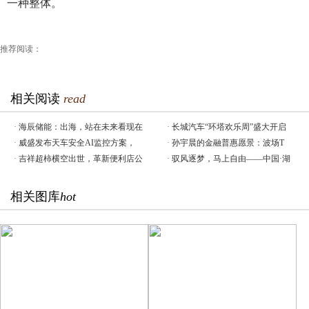
一种整体。
推荐阅读：
相关阅读
read
·
海辰储能：出海，站在未来看现在
·
长城汽车“环塔欢乐周”盛大开启
·
威盛发布天车安全AI监控方案，
·
​孙宇晨的金融普惠愿景：波场T
·
吉祥超柿横空出世，革新便利店公
·
驭风逐梦，马上自由——中国·湖
相关图库
hot