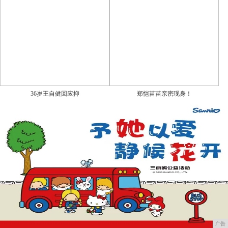
36岁王自健回应抑
郑恺苗苗亲密现身！
广告