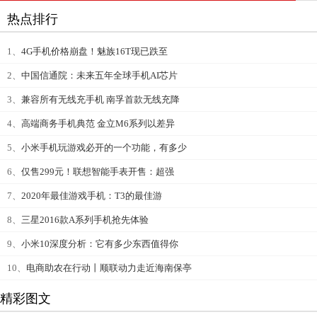
热点排行
1、
4G手机价格崩盘！魅族16T现已跌至
2、
中国信通院：未来五年全球手机AI芯片
3、
兼容所有无线充手机 南孚首款无线充降
4、
高端商务手机典范 金立M6系列以差异
5、
小米手机玩游戏必开的一个功能，有多少
6、
仅售299元！联想智能手表开售：超强
7、
2020年最佳游戏手机：T3的最佳游
8、
三星2016款A系列手机抢先体验
9、
小米10深度分析：它有多少东西值得你
10、
电商助农在行动丨顺联动力走近海南保亭
精彩图文