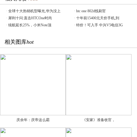
·
全球十大热销机型曝光,华为没上
·
htc one 802d线刷官
·
犀利十问:直击HTCOne时尚
·
十年前15400元天价手机,到
·
续航延长25%，小米Note顶
·
特价！可入手 中兴V5电信3G
相关图库
hot
庆余年：庆帝这么霸
《安家》准备收官，