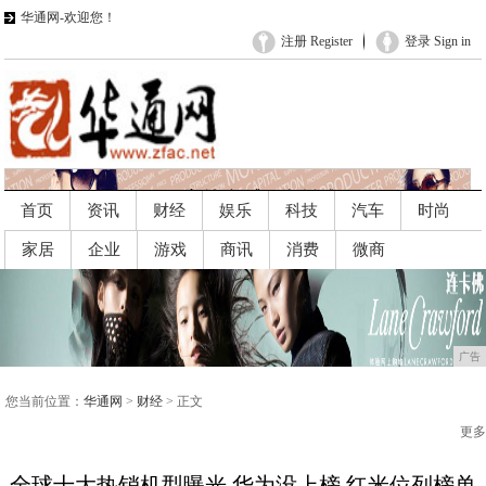
华通网-欢迎您！
注册 Register
登录 Sign in
首页
资讯
财经
娱乐
科技
汽车
时尚
家居
企业
游戏
商讯
消费
微商
广告
广告
您当前位置：
华通网
>
财经
> 正文
更多
全球十大热销机型曝光,华为没上榜,红米位列榜单