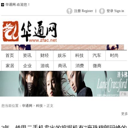
华通网-欢迎您！
注册 Register
登录 Sign in
首页
资讯
财经
娱乐
科技
汽车
时尚
家居
企业
游戏
商讯
消费
微商
广告
广告
您当前位置：
华通网
>
科技
> 正文
更多
2年，铁甲二手机卖出的挖掘机有7座珠穆朗玛峰的