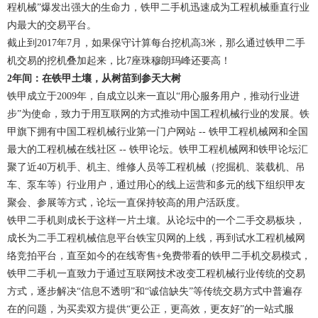
程机械”爆发出强大的生命力，铁甲二手机迅速成为工程机械垂直行业
内最大的交易平台。
截止到2017年7月，如果保守计算每台挖机高3米，那么通过铁甲二手
机交易的挖机叠加起来，比7座珠穆朗玛峰还要高！
2年间：在铁甲土壤，从树苗到参天大树
铁甲成立于2009年，自成立以来一直以“用心服务用户，推动行业进
步”为使命，致力于用互联网的方式推动中国工程机械行业的发展。铁
甲旗下拥有中国工程机械行业第一门户网站 -- 铁甲工程机械网和全国
最大的工程机械在线社区 -- 铁甲论坛。铁甲工程机械网和铁甲论坛汇
聚了近40万机手、机主、维修人员等工程机械（挖掘机、装载机、吊
车、泵车等）行业用户，通过用心的线上运营和多元的线下组织甲友
聚会、参展等方式，论坛一直保持较高的用户活跃度。
铁甲二手机则成长于这样一片土壤。从论坛中的一个二手交易板块，
成长为二手工程机械信息平台铁宝贝网的上线，再到试水工程机械网
络竞拍平台，直至如今的在线寄售+免费带看的铁甲二手机交易模式，
铁甲二手机一直致力于通过互联网技术改变工程机械行业传统的交易
方式，逐步解决“信息不透明”和“诚信缺失”等传统交易方式中普遍存
在的问题，为买卖双方提供“更公正，更高效，更友好”的一站式服