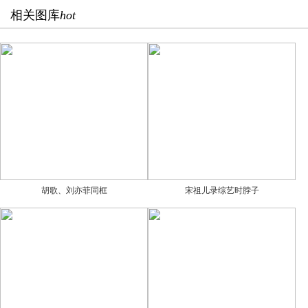
相关图库
hot
胡歌、刘亦菲同框
宋祖儿录综艺时脖子