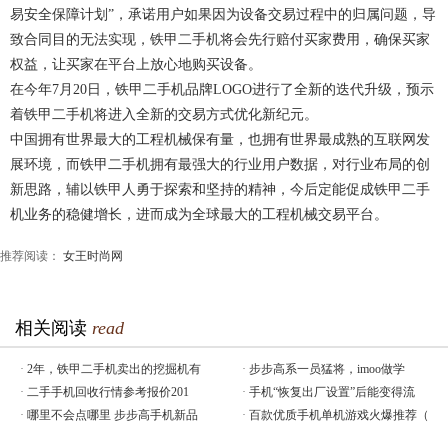
易安全保障计划”，承诺用户如果因为设备交易过程中的归属问题，导
致合同目的无法实现，铁甲二手机将会先行赔付买家费用，确保买家
权益，让买家在平台上放心地购买设备。
在今年7月20日，铁甲二手机品牌LOGO进行了全新的迭代升级，预示
着铁甲二手机将进入全新的交易方式优化新纪元。
中国拥有世界最大的工程机械保有量，也拥有世界最成熟的互联网发
展环境，而铁甲二手机拥有最强大的行业用户数据，对行业布局的创
新思路，辅以铁甲人勇于探索和坚持的精神，今后定能促成铁甲二手
机业务的稳健增长，进而成为全球最大的工程机械交易平台。
推荐阅读：
女王时尚网
相关阅读
read
·
2年，铁甲二手机卖出的挖掘机有
·
步步高系一员猛将，imoo做学
·
二手手机回收行情参考报价201
·
手机“恢复出厂设置”后能变得流
·
哪里不会点哪里 步步高手机新品
·
百款优质手机单机游戏火爆推荐（