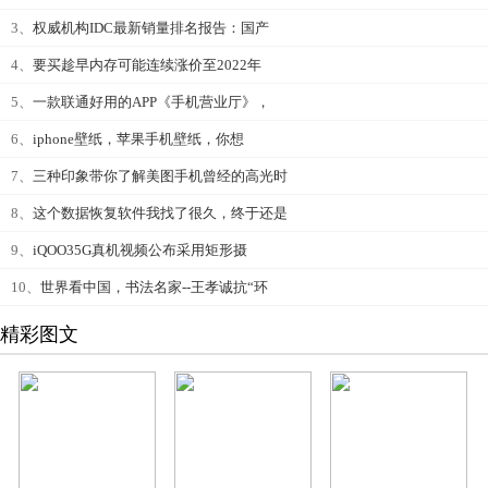
3、
权威机构IDC最新销量排名报告：国产
4、
要买趁早内存可能连续涨价至2022年
5、
一款联通好用的APP《手机营业厅》，
6、
iphone壁纸，苹果手机壁纸，你想
7、
三种印象带你了解美图手机曾经的高光时
8、
这个数据恢复软件我找了很久，终于还是
9、
iQOO35G真机视频公布采用矩形摄
10、
世界看中国，书法名家--王孝诚抗“环
精彩图文