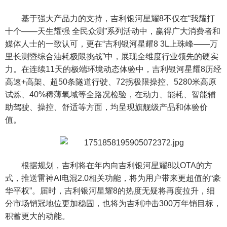
基于强大产品力的支持，吉利银河星耀8不仅在“我耀打
十个——天生耀强 全民众测”系列活动中，赢得广大消费者和
媒体人士的一致认可，更在“吉利银河星耀8 3L上珠峰——万
里长测暨综合油耗极限挑战”中，展现全维度行业领先的硬实
力。在连续11天的极端环境动态体验中，吉利银河星耀8历经
高速+高架、超50条隧道行驶、72拐极限操控、5280米高原
试炼、40%稀薄氧域等全路况检验，在动力、能耗、智能辅
助驾驶、操控、舒适等方面，均呈现旗舰级产品和体验价
值。
根据规划，吉利将在年内向吉利银河星耀8以OTA的方
式，推送雷神AI电混2.0相关功能，将为用户带来更超值的“豪
华平权”。届时，吉利银河星耀8的热度无疑将再度拉升，细
分市场销冠地位更加稳固，也将为吉利冲击300万年销目标，
积蓄更大的动能。