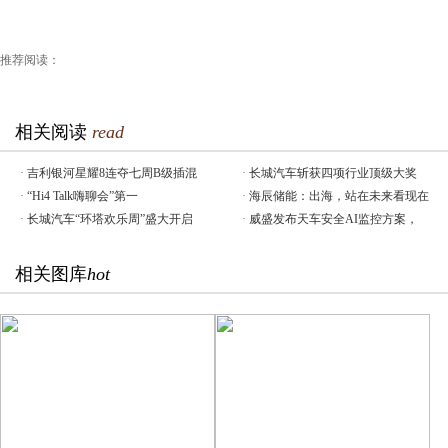
推荐阅读：
相关阅读
read
·
吉利银河星耀8连夺七周B级插混
·
长城汽车斩获四项行业顶级大奖
·
“Hi4 Talk嗨聊会”第一
·
海辰储能：出海，站在未来看现在
·
长城汽车“环塔欢乐周”盛大开启
·
威盛发布天车安全AI监控方案，
相关图库
hot