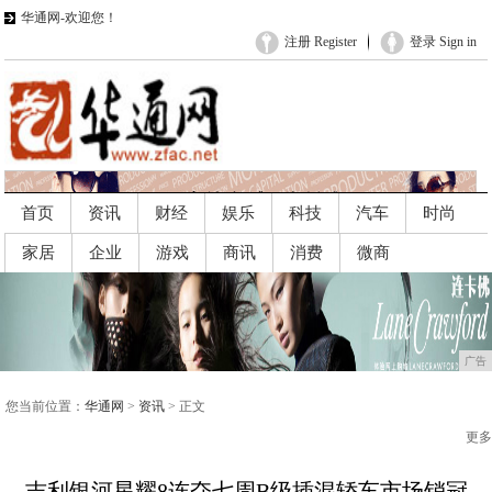
华通网-欢迎您！
注册 Register
登录 Sign in
首页
资讯
财经
娱乐
科技
汽车
时尚
家居
企业
游戏
商讯
消费
微商
广告
广告
您当前位置：
华通网
>
资讯
> 正文
更多
吉利银河星耀8连夺七周B级插混轿车市场销冠