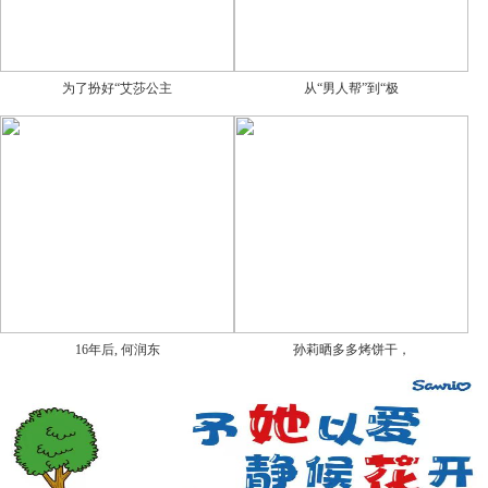
为了扮好“艾莎公主
从“男人帮”到“极
16年后, 何润东
孙莉晒多多烤饼干，