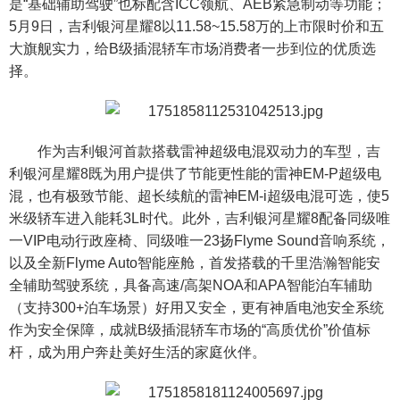
是“基础辅助驾驶”也标配含ICC领航、AEB紧急制动等功能；
5月9日，吉利银河星耀8以11.58~15.58万的上市限时价和五
大旗舰实力，给B级插混轿车市场消费者一步到位的优质选
择。
作为吉利银河首款搭载雷神超级电混双动力的车型，吉
利银河星耀8既为用户提供了节能更性能的雷神EM-P超级电
混，也有极致节能、超长续航的雷神EM-i超级电混可选，使5
米级轿车进入能耗3L时代。此外，吉利银河星耀8配备同级唯
一VIP电动行政座椅、同级唯一23扬Flyme Sound音响系统，
以及全新Flyme Auto智能座舱，首发搭载的千里浩瀚智能安
全辅助驾驶系统，具备高速/高架NOA和APA智能泊车辅助
（支持300+泊车场景）好用又安全，更有神盾电池安全系统
作为安全保障，成就B级插混轿车市场的“高质优价”价值标
杆，成为用户奔赴美好生活的家庭伙伴。