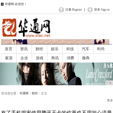
华通网-欢迎您！
注册 Register
登录 Sign in
首页
资讯
财经
娱乐
科技
汽车
时尚
家居
企业
游戏
商讯
消费
微商
广告
广告
您当前位置：
华通网
>
财经
> 正文
更多
有了手机管家使用腾讯王卡的你再也不用担心流量