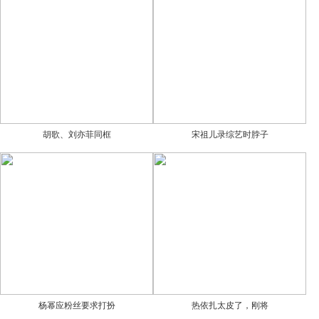
胡歌、刘亦菲同框
宋祖儿录综艺时脖子
杨幂应粉丝要求打扮
热依扎太皮了，刚将