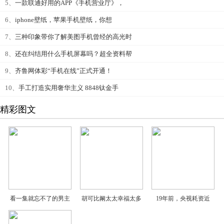
5、
一款联通好用的APP《手机营业厅》，
6、
iphone壁纸，苹果手机壁纸，你想
7、
三种印象带你了解美图手机曾经的高光时
8、
还在纠结用什么手机屏幕吗？超全资料帮
9、
齐鲁网体彩“手机在线”正式开通！
10、
手工打造实用奢华主义 8848钛金手
精彩图文
看一集就忘不了的男主
胡可比阚太太幸福太多
19年前，央视耗资近