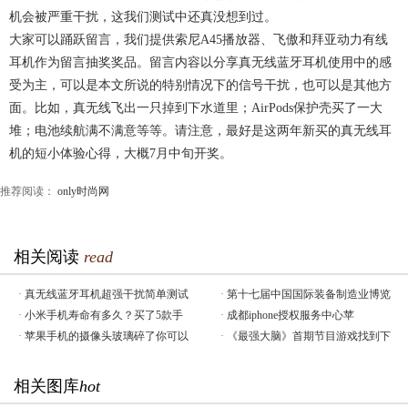
机会被严重干扰，这我们测试中还真没想到过。
大家可以踊跃留言，我们提供索尼A45播放器、飞傲和拜亚动力有线
耳机作为留言抽奖奖品。留言内容以分享真无线蓝牙耳机使用中的感
受为主，可以是本文所说的特别情况下的信号干扰，也可以是其他方
面。比如，真无线飞出一只掉到下水道里；AirPods保护壳买了一大
堆；电池续航满不满意等等。请注意，最好是这两年新买的真无线耳
机的短小体验心得，大概7月中旬开奖。
推荐阅读：
only时尚网
相关阅读
read
·
真无线蓝牙耳机超强干扰简单测试
·
第十七届中国国际装备制造业博览
·
小米手机寿命有多久？买了5款手
·
成都iphone授权服务中心苹
·
苹果手机的摄像头玻璃碎了你可以
·
《最强大脑》首期节目游戏找到下
相关图库
hot