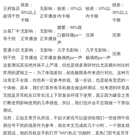
很差：
很差：
王府饭店
无影响：
较差：10%以
较差：10%以
30%以上
30%以上
超强干扰
正常播放
内卡顿
内卡顿
卡顿
卡顿
频繁：90%路
台基厂中
无影响：
无影响：
口极轻微pa一
没测
没测
等干扰
正常播放
正常播放
声
普通小区
无影响：
无影响：
几乎无影响：
几乎无影响：
没测
弱干扰
正常播放
正常播放
极偶然pa一声
极偶然pa一声
这套测试其实绝对谈不上严谨，但也是很多测评对比尤其横向对比时
常用的逻辑之一：为了体现差别，创造极限条件来进行对比。这种方
法肯定不全面，但也有一定参考价值。退一步说，也是挺有意思的一
个体验。原本，我们打算所有耳机都去做这样测试，但考虑到毕竟真
无线蓝牙耳机在日常生活上下班复杂环境下使用，真正因为爆音之类
打断使用影响使用的几率很低，所以，我们也许会不定期做一下类似
测试。
当然，正如文章开头所说，不妨大家也可以提供给我们一些使用中容
易信号干扰的场景作为参考，就在本文完成前几个小时，一个朋友就
跟我说，他的耳机在手机打开“WiFi热点”功能时，某热门型号蓝牙耳