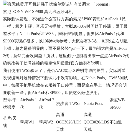
索尼 SONY WF-SP900 真无线蓝牙耳机
实际测试发现，不知道什么芯片方案的索尼SP900表现和AirPods 1代
一样，极为卡顿，音乐无法播放，大概20-30%时间处于停滞，属于最
差水平；Nubia Pods和TWS5，同样卡顿明显，但要比AirPods 1代和
SP900表现好很多，以10秒钟为参考，大概会有3-5次，0.2秒左右明显
卡顿，总之是很明显的，而不是轻轻“pa”一下；最为强大的是AirPods
2代，竟然完全没问题！所以，这里似乎也能看出来一点点AirPods 2代
确实改善了信号连接的稳定性和质量[官方确实有说明]。
我们使用TWS5验证了，是否AAC或aptX差别导致的差异，实际测试
发现编码对这种情况下测试几乎没有影响。在Nubia Pods、TWS5测试
中，如果不把手机放在衣服裤子口袋里，而是拿在手上，情况还会明
显改善一些，但AirPods和SP900，即便这么做也没用。
型号/干
AirPods 1
AirPod 2
索尼WF-
漫步者 TWS5
Nubia Pods
扰强度
代
代
SP900
高通
高通
芯片/天
苹果W1
苹果W2
QCC3026/LDS
QCC3020/LDS
不知道
线
天线
天线