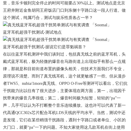
里，音乐卡顿到完全停止的时间可能要占30%以上。测试地点是北京
王府井附近金鱼胡同王府饭店门口到东侧十字路口这一段人行道。做
这个测试，纯属巧合，测试与娱乐性质各占一半？
蓝牙耳机超强干扰测试-测试地点
蓝牙耳机超强干扰测试-据说它们是罪魁祸首？
在以往蓝牙耳机测评中我们谈到过，包括真无线之前的蓝牙耳机，头
戴式蓝牙耳机，极为轻微的爆音在马路街道上出现似乎有那么一点规
律，那就是和目前街道布置的摄像头相关，但技术方面我们不专业，
原理说不清楚。而到了真无线耳机，这个就更敏感了一些。但从漫步
者TWS5、nubia/1more真无线、OPPO O-Free等测评可以看出，它们抗
干扰能力比以往有了很大进步，主要体现在两方面，第一，出现因干
扰带来的爆音几率很低；第二，爆音时间极为短暂，轻轻的“pa”一
声，几乎可以认为不打断整个音乐连续播放。这也许可以代表了新一
代高通QCC302x芯片配合耳机LDS天线的平均水平。当然，测试中还
是发现，它们在某些稍强干扰路段，遇到十字路口或者单位、小区的
大门口，就要“pa”一下的问题。不知大家使用这几款耳机在街上使用