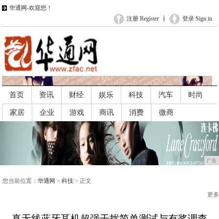
华通网-欢迎您！
注册 Register
登录 Sign in
首页
资讯
财经
娱乐
科技
汽车
时尚
家居
企业
游戏
商讯
消费
微商
广告
广告
您当前位置：
华通网
>
科技
> 正文
更多
真无线蓝牙耳机超强干扰简单测试与有奖调查