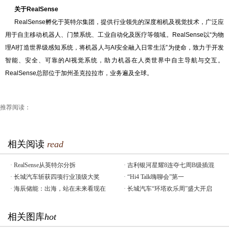
关于RealSense
RealSense孵化于英特尔集团，提供行业领先的深度相机及视觉技术，广泛应
用于自主移动机器人、门禁系统、工业自动化及医疗等领域。RealSense以“为物
理AI打造世界级感知系统，将机器人与AI安全融入日常生活”为使命，致力于开发
智能、安全、可靠的AI视觉系统，助力机器在人类世界中自主导航与交互。
RealSense总部位于加州圣克拉拉市，业务遍及全球。
推荐阅读：
相关阅读
read
·
RealSense从英特尔分拆
·
吉利银河星耀8连夺七周B级插混
·
长城汽车斩获四项行业顶级大奖
·
“Hi4 Talk嗨聊会”第一
·
海辰储能：出海，站在未来看现在
·
长城汽车“环塔欢乐周”盛大开启
相关图库
hot