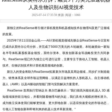
人及生物识别AI视觉技术
2025-07-14 17:35:59 来源:
阅读：1066
新独立的RealSense将引领计算机视觉和机器感知技术在物理AI及更广泛领域
的发展。
2025年7月11日旧金山讯——AI计算机视觉领域先驱企业RealSense今日宣布
已成功从英特尔公司分拆，并完成了5000万美元的 A 轮融资。本轮融资由一家知
名半导体私募股权基金领投，英特尔资本、联发创新基金等战略投资方共同参
与。RealSense现已作为独立公司进行运营，主要专注于推动人工智能、机器人
技术、生物识别技术和计算机视觉领域的创新。
新注入的资金将助力RealSense拓展新兴市场及其周边领域，同步扩大制造能
力、销售体系及全球市场运营网络，以满足日益增长的人形机器人、自主移动机
器人（AMR）以及AI驱动的智能门禁与安防解决方案需求。
RealSense 首席执行官纳达夫·奥尔巴赫表示：“我们很高兴能在机器人 3D 感
知领域保持前沿地位，并看到随着物理AI的兴起，我们具有大规模的增长潜力。
成为独立实体使我们能够更快速、更大胆地创新，以适应快速变化的市场动态，
引领人工智能创新和即将到来的机器人技术革新浪潮。”