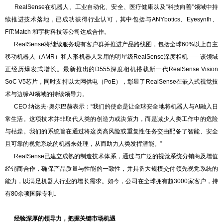
RealSense在机器人、工业自动化、安全、医疗健康以及“科技向善”领域中持
续推进技术落地，已成功获得行业认可，其中包括与ANYbotics、Eyesynth、
FIT:Match 和宇树科技等公司达成合作。
RealSense将继续服务现有客户群并推进产品路线图，包括全球60%以上自主
移动机器人（AMR）和人形机器人采用的明星级RealSense深度相机——该领域
正经历爆发式增长。最新推出的D555深度相机搭载新一代RealSense Vision
SoC V5芯片，同时支持以太网供电（PoE），彰显了RealSense在嵌入式视觉技
术与边缘AI领域的持续领导力。
CEO 纳达夫·奥尔巴赫表示：“我们的使命是让全球安全地将机器人与AI融入日
常生活。这项技术并非取代人类的创造力或决策力，而是减少人类工作中的危险
与枯燥。我们的系统旨在通过将这类高风险或重复性任务交由配备了智能、安全
且可靠的视觉系统的机器来处理，从而助力人类发挥潜能。”
RealSense已建立成熟的制造技术体系，通过与广泛的视觉系统分销商及增值
经销商合作，确保产品质量与性能的一致性，并具备大规模交付领先视觉系统的
能力，以满足机器人行业的增长需求。如今，公司在全球拥有超3000家客户，持
有80余项国际专利。
经验深厚的领导力，把握关键市场机遇