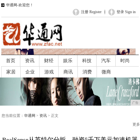
华通网-欢迎您！
注册 Register
登录 Sign in
首页
资讯
财经
娱乐
科技
汽车
时尚
家居
企业
游戏
商讯
消费
微商
广告
广告
您当前位置：
华通网
>
资讯
> 正文
更多
RealSense从英特尔分拆，融资5千万美元加速机器